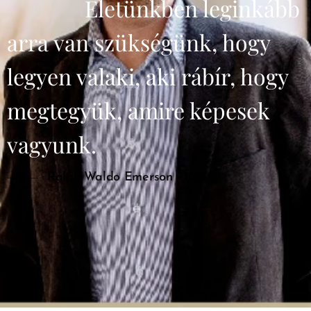
Életünkben leginkább
arra van szükségünk, hogy
legyen valaki, aki rábír, hogy
megtegyük, amire képesek
vagyunk.
Ralph Waldo Emerson - 1843.