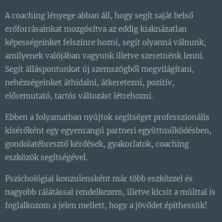
A coaching lényege abban áll, hogy segít saját belső
erőforrásainkat mozgósítva az eddig kiaknázatlan
képességeinket felszínre hozni, segít olyanná válnunk,
amilyenek valójában vagyunk illetve szeretnénk lenni.
Segít álláspontunkat új szemszögből megvilágítani,
nehézségeinket áthidalni, átkeretezni, pozitív,
előremutató, tartós változást létrehozni.
Ebben a folyamatban nyújtok segítséget professzionális
kísérőként egy egyenrangú partneri együttműködésben,
gondolatébresztő kérdések, gyakorlatok, coaching
eszközök segítségével.
Pszichológiai konzulensként már több eszközzel és
nagyobb rálátással rendelkezem, illetve kicsit a múlttal is
foglalkozom a jelen mellett, hogy a jövődet építhessük!